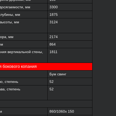
досягаемости, мм
3300
глубины, мм
1875
высоты, мм
3124
ора, мм
2174
мм
864
ания вертикальной стены,
1811
 бокового копания
Бум свинг
о, степень
52
ва, степень
52
мм
860/1060x 150