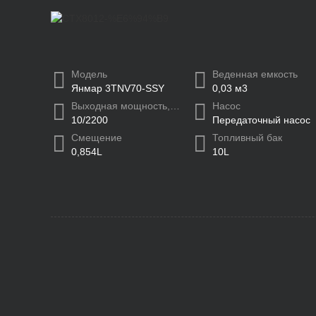
Модель
Веденная емкость
Янмар 3TNV70-SSY
0,03 м3
Выходная мощность, кВт/об/мин
Насос
10/2200
Передаточный насос
Смещение
Топливный бак
0,854L
10L