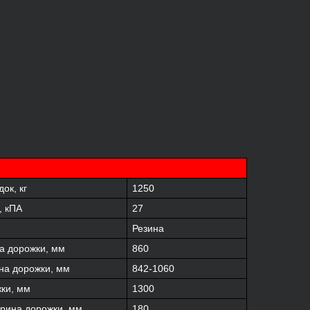
ок, кг
1250
, кПА
27
Резина
а дорожки, мм
860
на дорожки, мм
842-1060
ки, мм
1300
рина дорожки, мм
180