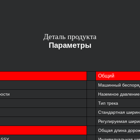
Деталь продукта
Параметры
Общий
Машинный беспоряд
рости
Наземное давление
Тип трека
Стандартная ширин
Регулируемая шири
Общая длина дорож
-SSY
Индивидуальная ши