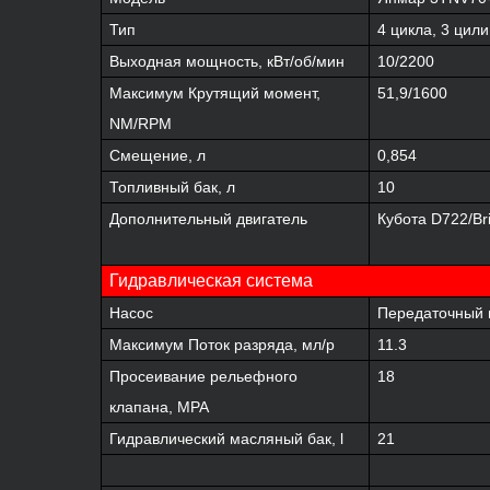
Тип
4 цикла, 3 цил
Выходная мощность, кВт/об/мин
10/2200
Максимум Крутящий момент,
51,9/1600
NM/RPM
Смещение, л
0,854
Топливный бак, л
10
Дополнительный двигатель
Кубота D722/
Br
Гидравлическая система
Насос
Передаточный 
Максимум Поток разряда, мл/р
11.3
Просеивание рельефного
18
клапана, MPA
Гидравлический масляный бак, l
21