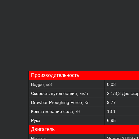
Производительность
Ведро, м3
0,03
Скорость путешествия, км/ч
2.1/3,3 Две ско
Drawbar Proughing Force, Kn
9.77
Ковша копание сила, кН
13.1
Рука
6,95
Двигатель
Модель
Янмар 3TNV70