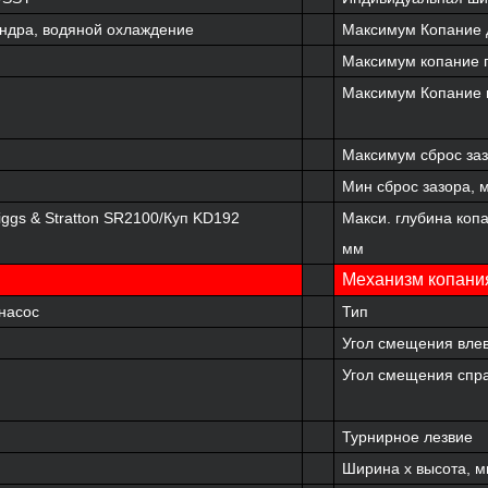
индра, водяной охлаждение
Максимум Копание 
Максимум копание 
Максимум Копание 
Максимум сброс заз
Мин сброс зазора, 
iggs & Stratton SR2100/
Куп KD192
Макси. глубина коп
мм
Механизм копания
насос
Тип
Угол смещения влев
Угол смещения спра
Турнирное лезвие
Ширина x высота, 