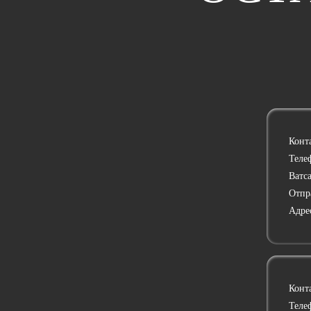
Конт
Теле
Ватс
Отпр
Адре
Конт
Теле