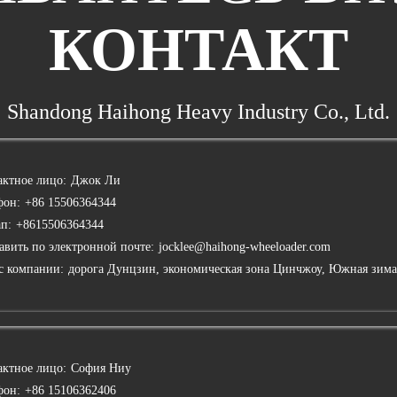
КОНТАКТ
Shandong Haihong Heavy Industry Co., Ltd.
актное лицо:
Джок Ли
фон:
+86 15506364344
ап:
+8615506364344
авить по электронной почте:
jocklee@haihong-wheeloader.com
с компании:
дорога Дунцзин, экономическая зона Цинчжоу, Южная зима
актное лицо:
София Ниу
фон:
+86 15106362406