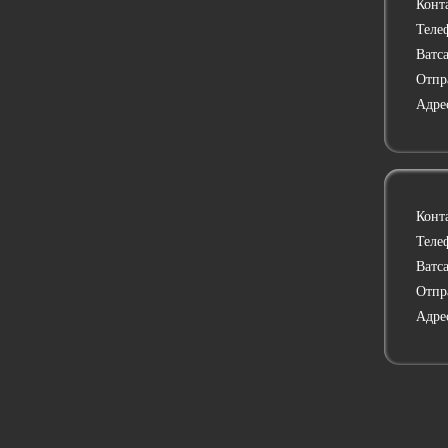
Конт
Теле
Ватс
Отпр
Адре
Конт
Теле
Ватс
Отпр
Адре