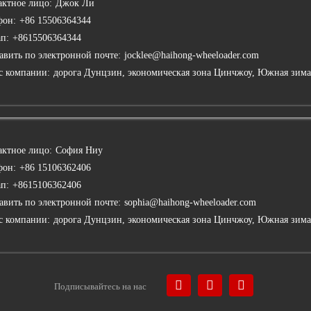
актное лицо:
Джок Ли
фон:
+86 15506364344
ап:
+8615506364344
авить по электронной почте:
jocklee@haihong-wheeloader.com
с компании:
дорога Дунцзин, экономическая зона Цинчжоу, Южная зима
актное лицо:
София Ниу
фон:
+86 15106362406
ап:
+8615106362406
авить по электронной почте:
sophia@haihong-wheeloader.com
с компании:
дорога Дунцзин, экономическая зона Цинчжоу, Южная зима
Подписывайтесь на нас