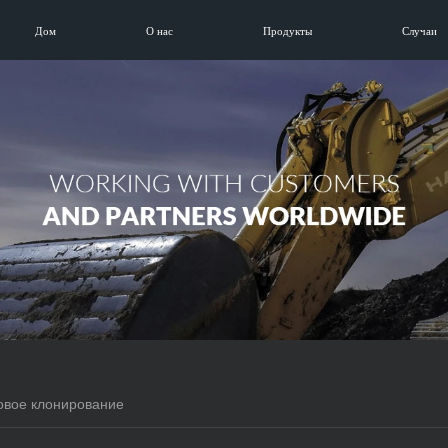
Дом
О нас
Продукты
Случаи
овое клонирование